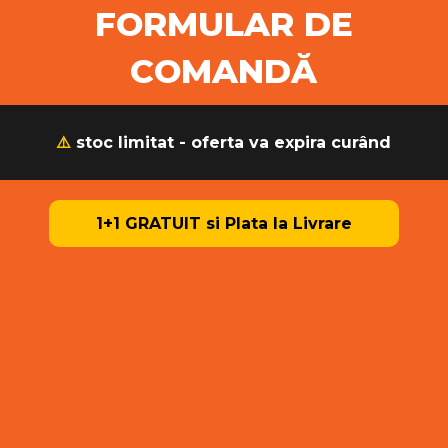
FORMULAR DE
COMANDĂ
⚠️
stoc limitat - oferta va expira curând
1+1 GRATUIT si Plata la Livrare