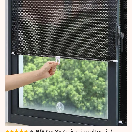
★★★★★
4.8/5
(74,987 clienți mulțumiți)