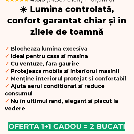
☀️
Lumina controlată,
confort garantat chiar și în
zilele de toamnă
✓
Blocheaza lumina excesiva
✓
Ideal pentru casa si masina
✓
Cu ventuze, fara gaurire
✓
Protejeaza mobila si interiorul masinii
✓
Menține interiorul protejat și confortabil
✓
Ajuta aerul conditionat si reduce
consumul
✓
Nu in ultimul rand, elegant si placut la
vedere
OFERTA 1+1 CADOU = 2 BUCATI