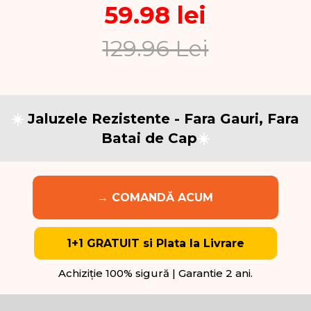
59.98 lei
129.96 Lei
☀️
Jaluzele Rezistente - Fara Gauri, Fara
Batai de Cap
☀️
→ COMANDĂ ACUM
1+1 GRATUIT si Plata la Livrare
Achiziție 100% sigură | Garantie 2 ani.