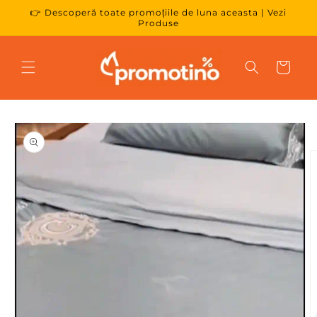
👉 Descoperă toate promoțiile de luna aceasta | Vezi
Salt la conținut
Produse
Coș
Salt la
informațiile
despre produs