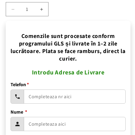
Reduceți
Creșteți
cantitatea
cantitatea
pentru
pentru
Comenzile sunt procesate conform
Mini
Mini
programului GLS și livrate în 1–2 zile
Aspirator
Aspirator
lucrătoare. Plata se face ramburs, direct la
Portabil
Portabil
curier.
Introdu Adresa de Livrare
Telefon
*
Nume
*