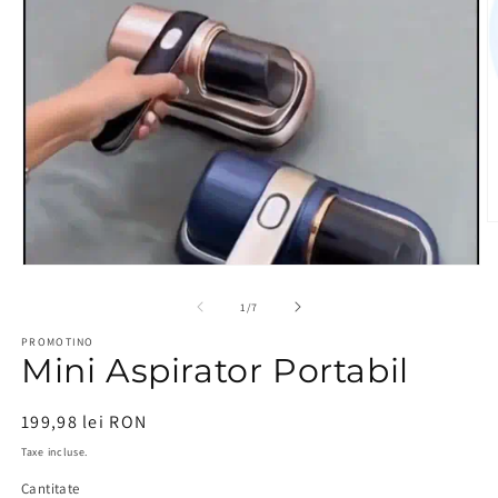
D
c
Deschide
m
conținutul
2
din
1
/
7
media
î
PROMOTINO
1
o
Mini Aspirator Portabil
într-
f
o
m
Preț
199,98 lei RON
fereastră
obișnuit
modală
Taxe incluse.
Cantitate